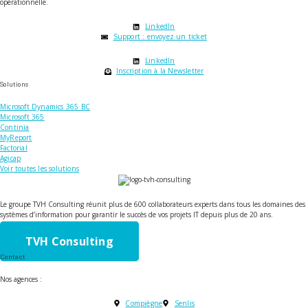
opérationnelle.
LinkedIn
Support : envoyez un ticket
LinkedIn
Inscription à la Newsletter
Solutions
Microsoft Dynamics 365 BC
Microsoft 365
Continia
MyReport
Factorial
Agicap
Voir toutes les solutions
Le groupe TVH Consulting réunit plus de 600 collaborateurs experts dans tous les domaines des
systèmes d’information pour garantir le succès de vos projets IT depuis plus de 20 ans.
TVH Consulting
Contact
Nos agences :
Compiègne
Senlis