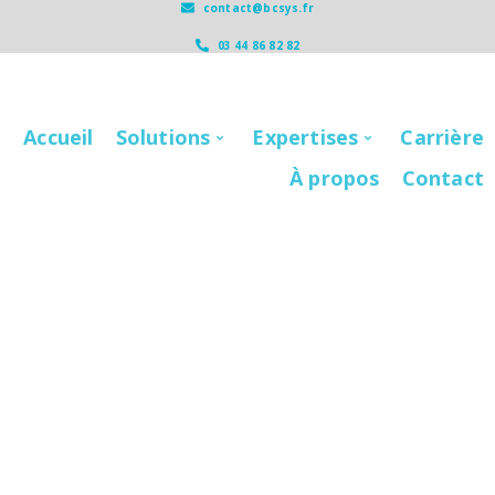
contact@bcsys.fr
03 44 86 82 82
Accueil
Solutions
Expertises
Carrière
À propos
Contact