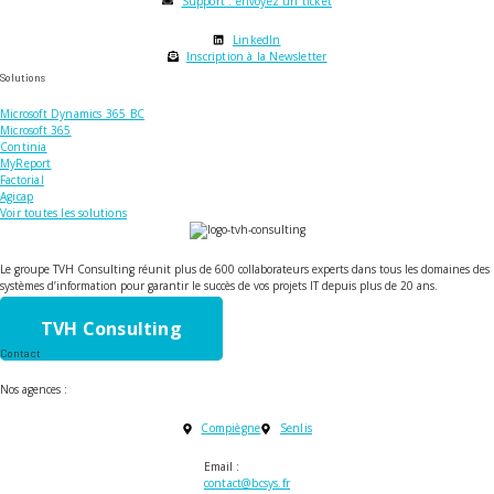
Support : envoyez un ticket
LinkedIn
Inscription à la Newsletter
Solutions
Microsoft Dynamics 365 BC
Microsoft 365
Continia
MyReport
Factorial
Agicap
Voir toutes les solutions
Le groupe TVH Consulting réunit plus de 600 collaborateurs experts dans tous les domaines des
systèmes d’information pour garantir le succès de vos projets IT depuis plus de 20 ans.
TVH Consulting
Contact
Nos agences :
Compiègne
Senlis
Email :
contact@bcsys.fr