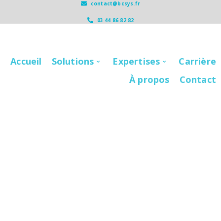
contact@bcsys.fr
03 44 86 82 82
Accueil
Solutions
Expertises
Carrière
À propos
Contact