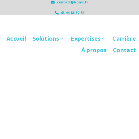
contact@bcsys.fr
03 44 86 82 82
Accueil
Solutions
Expertises
Carrière
À propos
Contact