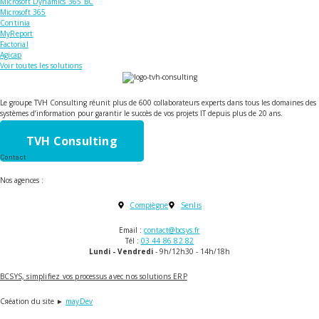
Microsoft Dynamics 365 BC
Microsoft 365
Continia
MyReport
Factorial
Agicap
Voir toutes les solutions
Le groupe TVH Consulting réunit plus de 600 collaborateurs experts dans tous les domaines des
systèmes d’information pour garantir le succès de vos projets IT depuis plus de 20 ans.
TVH Consulting
Contact
Nos agences :
Compiègne
Senlis
Email :
contact@bcsys.fr
Tél :
03 44 86 82 82
Lundi - Vendredi
- 9h/12h30 - 14h/18h
BCSYS, simplifiez vos processus avec nos solutions ERP
Cяéation du site ►
mayDev