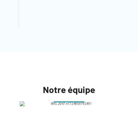
acteur majeur de l’intégration et de
l’édition de logiciels en Europe, accélère
son développement en concluant trois
acquisitions dont BCSYS.
Notre équipe