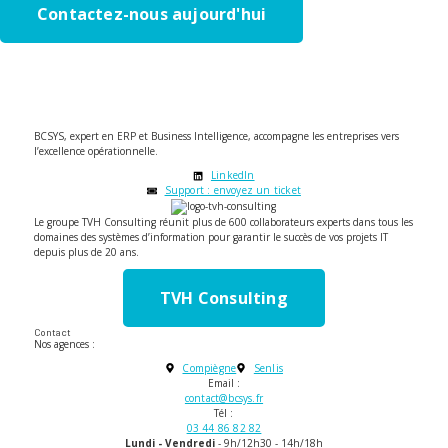
Contactez-nous aujourd'hui
BCSYS, expert en ERP et Business Intelligence, accompagne les entreprises vers
l’excellence opérationnelle.
LinkedIn
Support : envoyez un ticket
Le groupe TVH Consulting réunit plus de 600 collaborateurs experts dans tous les
domaines des systèmes d’information pour garantir le succès de vos projets IT
depuis plus de 20 ans.
TVH Consulting
Contact
Nos agences :
Compiègne
Senlis
Email :
contact@bcsys.fr
Tél :
03 44 86 82 82
Lundi - Vendredi
- 9h/12h30 - 14h/18h