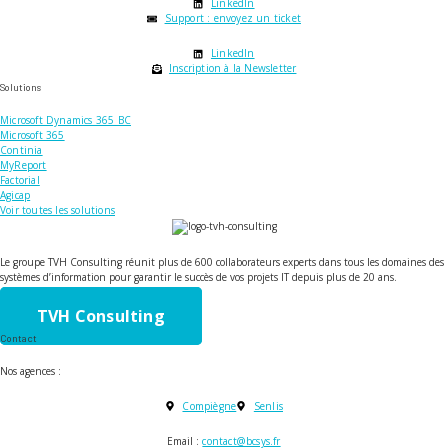
LinkedIn
Support : envoyez un ticket
LinkedIn
Inscription à la Newsletter
Solutions
Microsoft Dynamics 365 BC
Microsoft 365
Continia
MyReport
Factorial
Agicap
Voir toutes les solutions
Le groupe TVH Consulting réunit plus de 600 collaborateurs experts dans tous les domaines des
systèmes d’information pour garantir le succès de vos projets IT depuis plus de 20 ans.
TVH Consulting
Contact
Nos agences :
Compiègne
Senlis
Email :
contact@bcsys.fr