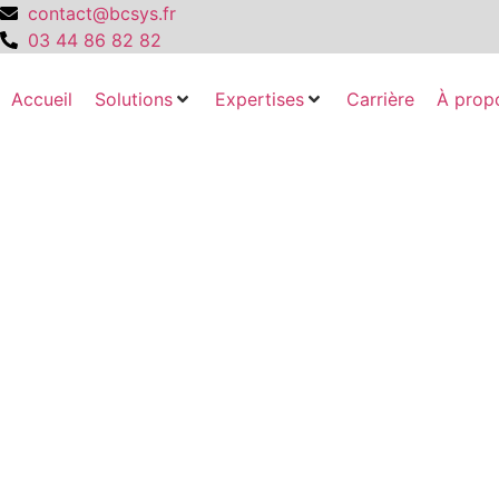
contact@bcsys.fr
03 44 86 82 82
Accueil
Solutions
Expertises
Carrière
À prop