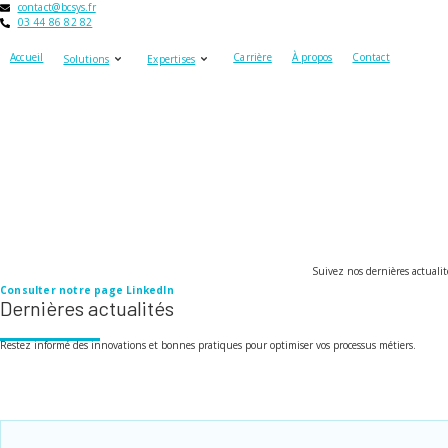
contact@bcsys.fr
03 44 86 82 82
Accueil
Carrière
À propos
Contact
Solutions
Expertises
Suivez nos dernières actualités sur Linke
Consulter notre page LinkedIn
Dernières actualités
Restez informé des innovations et bonnes pratiques pour optimiser vos processus métiers.